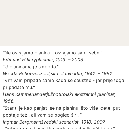
“Ne osvajamo planinu - osvajamo sami sebe.“
Edmund Hillary
planinar, 1919. – 2008.
“U planinama je sloboda.“
Wanda Rutkiewicz
poljska planinarka, 1942. – 1992.
“Vrh vam pripada samo kada se spustite - jer prije toga
pripadate mu.“
Hans Kammerlander
južnotirolski ekstremni planinar,
1956.
“Stariti je kao penjati se na planinu: što više idete, put
postaje teži, ali vam se pogled širi. “
Ingmar Bergmann
švedski scenarist, 1918.-2007.
„Dobro prolazi onaj tko hoda ne ostavljajući traga.“