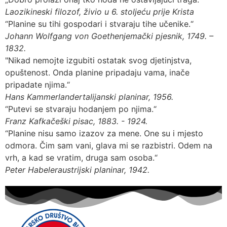
Laozi
kineski filozof, živio u 6. stoljeću prije Krista
“Planine su tihi gospodari i stvaraju tihe učenike.“
Johann Wolfgang von Goethe
njemački pjesnik, 1749. –
1832.
"Nikad nemojte izgubiti ostatak svog djetinjstva,
opuštenost. Onda planine pripadaju vama, inače
pripadate njima.“
Hans Kammerlander
talijanski planinar, 1956.
“Putevi se stvaraju hodanjem po njima.“
Franz Kafka
češki pisac, 1883. - 1924.
“Planine nisu samo izazov za mene. One su i mjesto
odmora. Čim sam vani, glava mi se razbistri. Odem na
vrh, a kad se vratim, druga sam osoba.“
Peter Habeler
austrijski planinar, 1942.