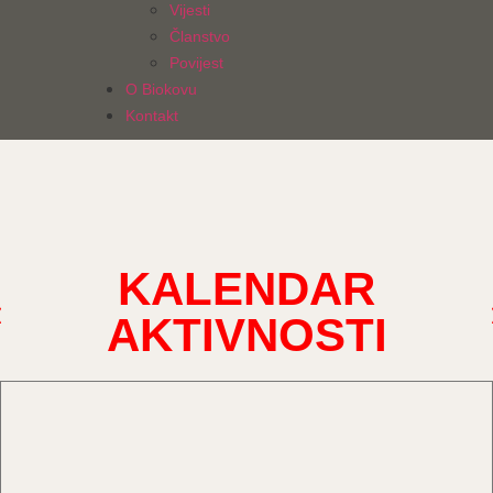
Vijesti
Članstvo
Povijest
O Biokovu
Kontakt
KALENDAR
AKTIVNOSTI