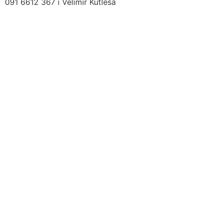
091 6612 367 i Velimir Kutleša