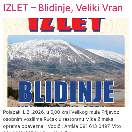
IZLET – Blidinje, Veliki Vran
Idi
na
sadržaj
Polazak 1. 2. 2026. u 6,00 kraj Velikog mula Prijevoz
osobnim vozilima Ručak u restoranu Mika Zimska
oprema obavezna Vodiči: Antiša 091 613 0497, Vito