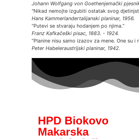
Johann Wolfgang von Goethe
njemački pjesnik
"Nikad nemojte izgubiti ostatak svog djetinjs
Hans Kammerlander
talijanski planinar, 1956.
“Putevi se stvaraju hodanjem po njima.“
Franz Kafka
češki pisac, 1883. - 1924.
“Planine nisu samo izazov za mene. One su i 
Peter Habeler
austrijski planinar, 1942.
HPD Biokovo
Makarska