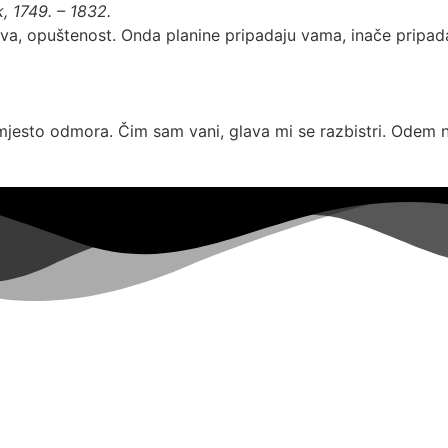
, 1749. – 1832.
tva, opuštenost. Onda planine pripadaju vama, inače pripada
mjesto odmora. Čim sam vani, glava mi se razbistri. Odem n