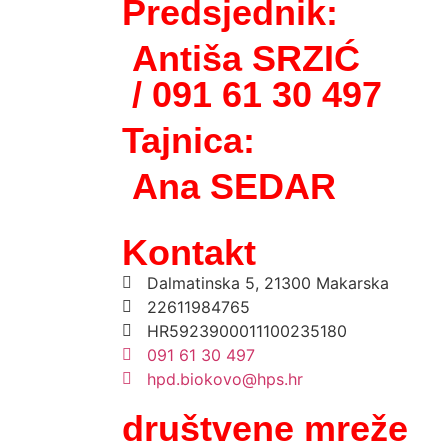
Predsjednik:
Antiša SRZIĆ
/ 091 61 30 497
Tajnica:
Ana SEDAR
Kontakt
Dalmatinska 5, 21300 Makarska
22611984765
HR5923900011100235180
091 61 30 497
hpd.biokovo@hps.hr
društvene mreže