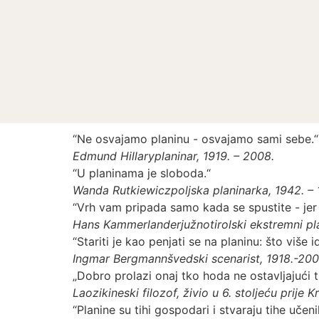
“Ne osvajamo planinu - osvajamo sami sebe.“
Edmund Hillary
planinar, 1919. – 2008.
“U planinama je sloboda.“
Wanda Rutkiewicz
poljska planinarka, 1942. –
“Vrh vam pripada samo kada se spustite - jer 
Hans Kammerlander
južnotirolski ekstremni pl
“Stariti je kao penjati se na planinu: što više i
Ingmar Bergmann
švedski scenarist, 1918.-200
„Dobro prolazi onaj tko hoda ne ostavljajući t
Laozi
kineski filozof, živio u 6. stoljeću prije Kr
“Planine su tihi gospodari i stvaraju tihe učeni