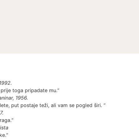
 1992.
prije toga pripadate mu.“
aninar, 1956.
dete, put postaje teži, ali vam se pogled širi. “
7.
raga.“
ista
ke.“