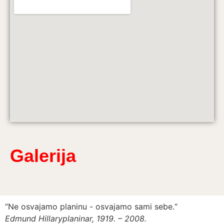
Galerija
“Ne osvajamo planinu - osvajamo sami sebe.“
“
Edmund Hillary
planinar, 1919. – 2008.
W